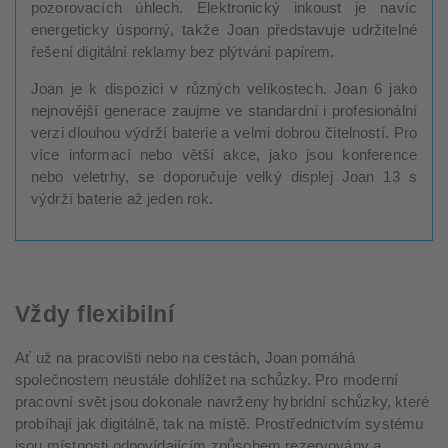
pozorovacích úhlech. Elektronický inkoust je navíc
energeticky úsporný, takže Joan představuje udržitelné
řešení digitální reklamy bez plýtvání papírem.
Joan je k dispozici v různých velikostech. Joan 6 jako
nejnovější generace zaujme ve standardní i profesionální
verzi dlouhou výdrží baterie a velmi dobrou čitelností. Pro
více informací nebo větší akce, jako jsou konference
nebo veletrhy, se doporučuje velký displej Joan 13 s
výdrží baterie až jeden rok.
Vždy flexibilní
Ať už na pracovišti nebo na cestách, Joan pomáhá
společnostem neustále dohlížet na schůzky. Pro moderní
pracovní svět jsou dokonale navrženy hybridní schůzky, které
probíhají jak digitálně, tak na místě. Prostřednictvím systému
jsou místnosti odpovídajícím způsobem rezervovány a