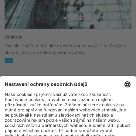
Události
Digitální značení má také mnohostranné využití na různých
akcích, jako jsou veletrhy nebo výstavy