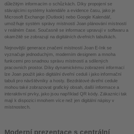
důležitým informacím o schůzkách. Díky propojení se
stávajícími systémy kalendáře a evidence času, jako je
Microsoft Exchange (Outlook) nebo Google Kalendář,
umožňuje systém správy místností Joan plánování místností
v reálném čase. Současně se informace upravují v softwaru a
okamžitě se zobrazují na digitálních dveřních tabulkách.
Nejnovější generace značení místností Joan E-Ink se
vyznačuje jednoduchým, moderním designem a mnoha
funkcemi pro snadnou správu místností a sdílených
pracovních prostor. Díky dynamickému zobrazení informací
lze Joan použít jako digitální dveřní ceduli i jako informační
tabuli pro návštěvníky a hosty. Bezdrátové dveřní cedule
mohou také zobrazovat grafický obsah, další informace a
interaktivní prvky, jako jsou například QR kódy. Zákazníci tak
mají k dispozici mnohem více než jen digitální nápisy v
místnostech.
Moderní prezentace s centrální