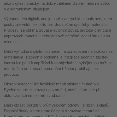
jako digitální značky na dobře čitelném displeji nebo na štítku
s elektronickým displejem.
Výhodou této digitalizace je například rychlá aktualizace, která
poskytuje větší flexibilitu bez dodatečné spotřeby materiálu.
Procesy lze optimalizovat a automatizovat, protože distribuce
papírových materiálů nebo časově náročné lepení štítků jsou
minulostí.
Další výhodou digitálního značení a označování na krabicích s
materiálem, žlabech a podobně je integrace akčních tlačítek,
kterou lze použít například k doobjednání chybějícího zboží na
místě. Tím se zabrání poruchám během probíhajícího
provozu.
Obsah označení lze flexibilně měnit stisknutím tlačítka.
Rychle se tak zobrazují upozornění, nové informace při
aktualizacích nebo změn v obsahu.
Další oblastí použití v průmyslovém odvětví je řízení skladů.
Digitální štítky lze za tímto účelem spravovat centrálně.
Kromě toho lze pomocí LED diod na elektronických štítcích