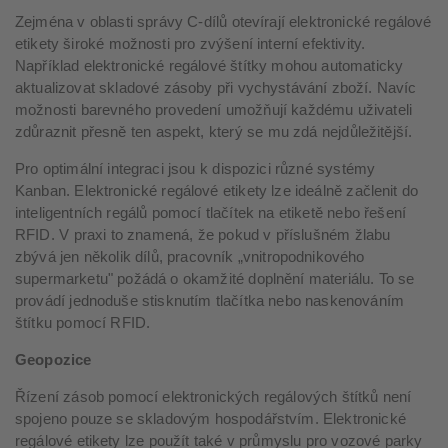
Zejména v oblasti správy C-dílů otevírají elektronické regálové
etikety široké možnosti pro zvýšení interní efektivity.
Například elektronické regálové štítky mohou automaticky
aktualizovat skladové zásoby při vychystávání zboží. Navíc
možnosti barevného provedení umožňují každému uživateli
zdůraznit přesně ten aspekt, který se mu zdá nejdůležitější.
Pro optimální integraci jsou k dispozici různé systémy
Kanban. Elektronické regálové etikety lze ideálně začlenit do
inteligentních regálů pomocí tlačítek na etiketě nebo řešení
RFID. V praxi to znamená, že pokud v příslušném žlabu
zbývá jen několik dílů, pracovník „vnitropodnikového
supermarketu" požádá o okamžité doplnění materiálu. To se
provádí jednoduše stisknutím tlačítka nebo naskenováním
štítku pomocí RFID.
Geopozice
Řízení zásob pomocí elektronických regálových štítků není
spojeno pouze se skladovým hospodářstvím. Elektronické
regálové etikety lze použít také v průmyslu pro vozové parky