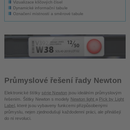
Vizualizace klíčových čísel
Dynamické informační tabule
Označení místností a směrové tabule
Průmyslové řešení řady Newton
Elektronické štítky
série Newton
jsou ideálním průmyslovým
řešením. Štítky Newton s modely
Newton light
a
Pick by Light
Label
, které jsou vybaveny funkcemi přizpůsobenými
průmyslu, nejen zjednodušují každodenní práci, ale přinášejí
do ní revoluci.