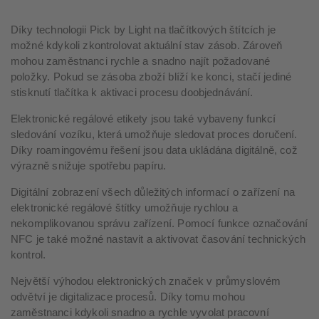
Díky technologii Pick by Light na tlačítkových štítcích je
možné kdykoli zkontrolovat aktuální stav zásob. Zároveň
mohou zaměstnanci rychle a snadno najít požadované
položky. Pokud se zásoba zboží blíží ke konci, stačí jediné
stisknutí tlačítka k aktivaci procesu doobjednávání.
Elektronické regálové etikety jsou také vybaveny funkcí
sledování vozíku, která umožňuje sledovat proces doručení.
Díky roamingovému řešení jsou data ukládána digitálně, což
výrazně snižuje spotřebu papíru.
Digitální zobrazení všech důležitých informací o zařízení na
elektronické regálové štítky umožňuje rychlou a
nekomplikovanou správu zařízení. Pomocí funkce označování
NFC je také možné nastavit a aktivovat časování technických
kontrol.
Největší výhodou elektronických značek v průmyslovém
odvětví je digitalizace procesů. Díky tomu mohou
zaměstnanci kdykoli snadno a rychle vyvolat pracovní