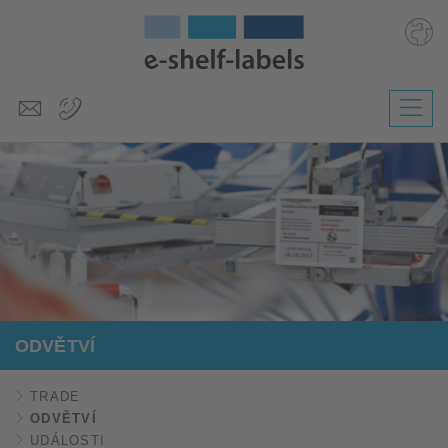
Deutsch
English
Polski
Magyar
Slovenščina
Nederlands
ODVĚTVÍ
TRADE
ODVĚTVÍ
UDÁLOSTI