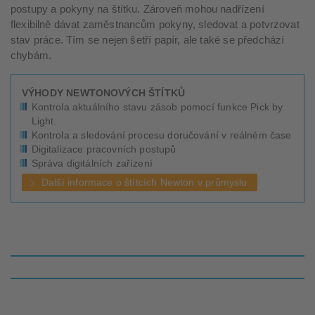
postupy a pokyny na štítku. Zároveň mohou nadřízení
flexibilně dávat zaměstnancům pokyny, sledovat a potvrzovat
stav práce. Tím se nejen šetří papír, ale také se předchází
chybám.
VÝHODY NEWTONOVÝCH ŠTÍTKŮ
Kontrola aktuálního stavu zásob pomocí funkce Pick by
Light.
Kontrola a sledování procesu doručování v reálném čase
Digitalizace pracovních postupů
Správa digitálních zařízení
Další informace o štítcích Newton v průmyslu