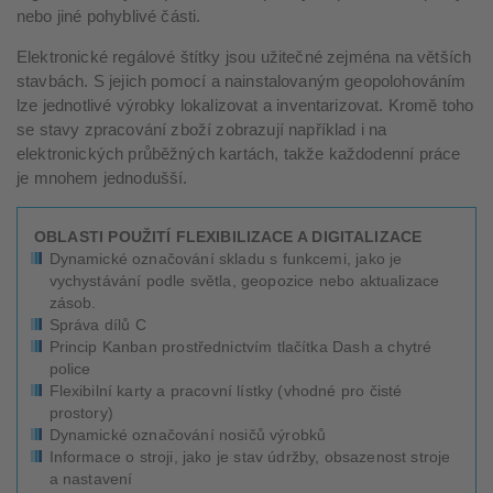
nebo jiné pohyblivé části.
Elektronické regálové štítky jsou užitečné zejména na větších
stavbách. S jejich pomocí a nainstalovaným geopolohováním
lze jednotlivé výrobky lokalizovat a inventarizovat. Kromě toho
se stavy zpracování zboží zobrazují například i na
elektronických průběžných kartách, takže každodenní práce
je mnohem jednodušší.
OBLASTI POUŽITÍ FLEXIBILIZACE A DIGITALIZACE
Dynamické označování skladu s funkcemi, jako je
vychystávání podle světla, geopozice nebo aktualizace
zásob.
Správa dílů C
Princip Kanban prostřednictvím tlačítka Dash a chytré
police
Flexibilní karty a pracovní lístky (vhodné pro čisté
prostory)
Dynamické označování nosičů výrobků
Informace o stroji, jako je stav údržby, obsazenost stroje
a nastavení