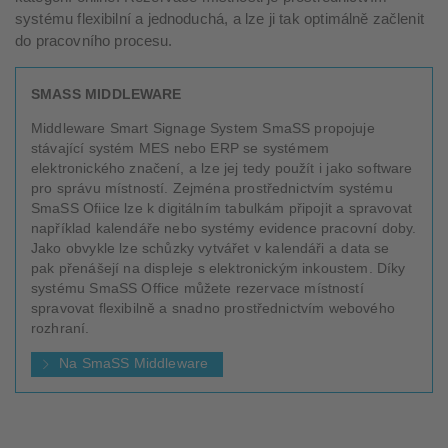
systému flexibilní a jednoduchá, a lze ji tak optimálně začlenit
do pracovního procesu.
SMASS MIDDLEWARE
Middleware Smart Signage System SmaSS propojuje
stávající systém MES nebo ERP se systémem
elektronického značení, a lze jej tedy použít i jako software
pro správu místností. Zejména prostřednictvím systému
SmaSS Ofiice lze k digitálním tabulkám připojit a spravovat
například kalendáře nebo systémy evidence pracovní doby.
Jako obvykle lze schůzky vytvářet v kalendáři a data se
pak přenášejí na displeje s elektronickým inkoustem. Díky
systému SmaSS Office můžete rezervace místností
spravovat flexibilně a snadno prostřednictvím webového
rozhraní.
Na SmaSS Middleware