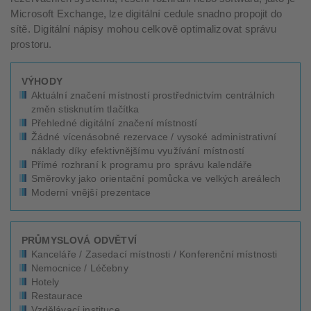
Microsoft Exchange, lze digitální cedule snadno propojit do
sítě. Digitální nápisy mohou celkově optimalizovat správu
prostoru.
VÝHODY
Aktuální značení místností prostřednictvím centrálních
změn stisknutím tlačítka
Přehledné digitální značení místností
Žádné vícenásobné rezervace / vysoké administrativní
náklady díky efektivnějšímu využívání místností
Přímé rozhraní k programu pro správu kalendáře
Směrovky jako orientační pomůcka ve velkých areálech
Moderní vnější prezentace
PRŮMYSLOVÁ ODVĚTVÍ
Kanceláře / Zasedací místnosti / Konferenční místnosti
Nemocnice / Léčebny
Hotely
Restaurace
Vzdělávací instituce