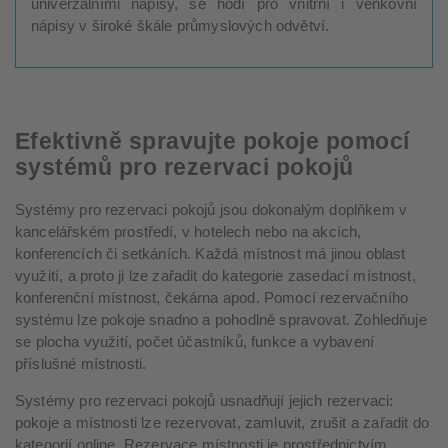
univerzálními nápisy, se hodí pro vnitřní i venkovní
nápisy v široké škále průmyslových odvětví.
Efektivně spravujte pokoje pomocí
systémů pro rezervaci pokojů
Systémy pro rezervaci pokojů jsou dokonalým doplňkem v
kancelářském prostředí, v hotelech nebo na akcích,
konferencích či setkáních. Každá místnost má jinou oblast
využití, a proto ji lze zařadit do kategorie zasedací místnost,
konferenční místnost, čekárna apod. Pomocí rezervačního
systému lze pokoje snadno a pohodlně spravovat. Zohledňuje
se plocha využití, počet účastníků, funkce a vybavení
příslušné místnosti.
Systémy pro rezervaci pokojů usnadňují jejich rezervaci:
pokoje a místnosti lze rezervovat, zamluvit, zrušit a zařadit do
kategorií online. Rezervace místnosti je prostřednictvím