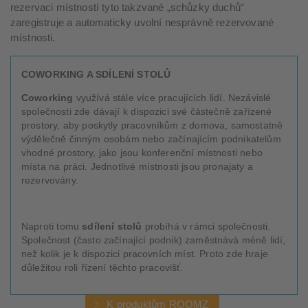
rezervaci místností tyto takzvané „schůzky duchů“
zaregistruje a automaticky uvolní nesprávně rezervované
místnosti.
COWORKING A SDÍLENÍ STOLŮ
Coworking
využívá stále více pracujících lidí. Nezávislé
společnosti zde dávají k dispozici své částečně zařízené
prostory, aby poskytly pracovníkům z domova, samostatně
výdělečně činným osobám nebo začínajícím podnikatelům
vhodné prostory, jako jsou konferenční místnosti nebo
místa na práci. Jednotlivé místnosti jsou pronajaty a
rezervovány.
Naproti tomu
sdílení stolů
probíhá v rámci společnosti.
Společnost (často začínající podnik) zaměstnává méně lidí,
než kolik je k dispozici pracovních míst. Proto zde hraje
důležitou roli řízení těchto pracovišť.
K produktům ROOMZ