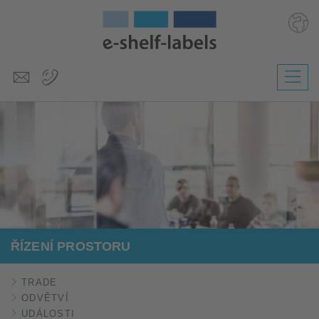
Deutsch
English
Polski
Magyar
Slovenščina
Nederlands
ŘÍZENÍ PROSTORU
TRADE
ODVĚTVÍ
UDÁLOSTI