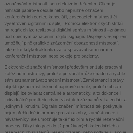
označování místností jsou efektivním řešením. Cílem je
nahradit papírové cedule nebo nepružné označení
konferenčních center, kanceláří, zasedacích místností či
vyšetřoven digitálními displeji. Pomocí elektronických štítků
na regálech lze realizovat digitální správu místností ̶ známou
pod obecným označením digital signage. Displeje s e-papírem
umožňují plně grafické znázornění obsazenosti místností,
takže lze kdykoli aktualizovat a spravovat seminární a
konferenční místnosti nebo pokoje pro pacienty.
Elektronické značení místností především snižuje pracovní
zátěž administrativy, protože personál může snadno a rychle
sám zaznamenávat značení místností. Zaměstnanci správy
objektu již nemusí tisknout papírové cedule, protože obsah
displejů lze ovládat centrálně a automaticky, a to dokonce i
individuálně prostřednictvím vlastních záznamů v kalendáři, a
jediným kliknutím. Digitální značení místností tak poskytuje
nejen přehledné informace pro zákazníky, zaměstnance i
návštěvníky, ale umožňuje také flexibilní a rychlé rezervační
procesy. Díky integraci do již používaných kalendářních a
rezervačních systémů, řešení rozhraní nebo softwaru, jako je