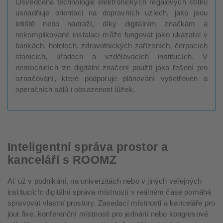
Osvědčená technologie elektronických regálových štítků
usnadňuje orientaci na dopravních uzlech, jako jsou
letiště nebo nádraží, díky digitálním značkám a
nekomplikované instalaci může fungovat jako ukazatel v
bankách, hotelech, zdravotnických zařízeních, čerpacích
stanicích, úřadech a vzdělávacích institucích. V
nemocnicích lze digitální značení použít jako řešení pro
označování, které podporuje plánování vyšetřoven a
operačních sálů i obsazenost lůžek.
Inteligentní správa prostor a
kanceláří s ROOMZ
Ať už v podnikání, na univerzitách nebo v jiných veřejných
institucích: digitální správa místností v reálném čase pomáhá
spravovat vlastní prostory. Zasedací místnosti a kanceláře pro
jour fixe, konferenční místnosti pro jednání nebo kongresové