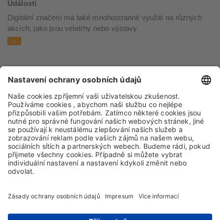
Události
Digitální značení má také mnohostranné využití na různých
akcích, jako jsou veletrhy nebo výstavy
IMPRESSUM
OCHRANA DAT
OBCHODNÍ PODMÍNKY
NÁKUPNÍ PODMÍNKY