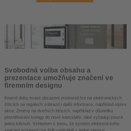
Svobodná volba obsahu a
prezentace umožňuje značení ve
firemním designu
Kromě doby trvání obsazení místnosti lze na elektronických
štítcích na regálech zobrazit i další informace, například název
akce. Změny na dveřních štítcích, například v důsledku
přestěhování kolegy do nové kanceláře, také vyžadují pouze
jedno kliknutí. Vzhledem k tomu, že systém elektronického
značení místností lze řídit centrálně z jedné stanice