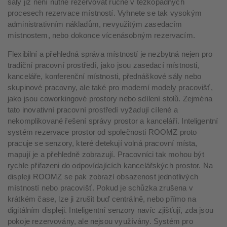
sály již není nutné rezervovat ručně v těžkopádných
procesech rezervace místností. Vyhnete se tak vysokým
administrativním nákladům, nevyužitým zasedacím
místnostem, nebo dokonce vícenásobným rezervacím.
Flexibilní a přehledná správa místností je nezbytná nejen pro
tradiční pracovní prostředí, jako jsou zasedací místnosti,
kanceláře, konferenční místnosti, přednáškové sály nebo
skupinové pracovny, ale také pro moderní modely pracovišť,
jako jsou coworkingové prostory nebo sdílení stolů. Zejména
tato inovativní pracovní prostředí vyžadují cílené a
nekomplikované řešení správy prostor a kanceláří. Inteligentní
systém rezervace prostor od společnosti ROOMZ proto
pracuje se senzory, které detekují volná pracovní místa,
mapují je a přehledně zobrazují. Pracovníci tak mohou být
rychle přiřazeni do odpovídajících kancelářských prostor. Na
displeji ROOMZ se pak zobrazí obsazenost jednotlivých
místností nebo pracovišť. Pokud je schůzka zrušena v
krátkém čase, lze ji zrušit buď centrálně, nebo přímo na
digitálním displeji. Inteligentní senzory navíc zjišťují, zda jsou
pokoje rezervovány, ale nejsou využívány. Systém pro